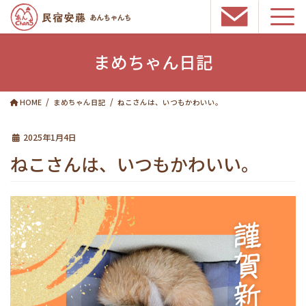
コ
ナ
ン
ビ
まめちゃん日記
テ
ゲ
ン
ー
ツ
シ
HOME
まめちゃん日記
ねこさんは、いつもかわいい。
へ
ョ
ス
ン
2025年1月4日
キ
に
ッ
移
ねこさんは、いつもかわいい。
プ
動