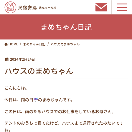
コ
ナ
ン
ビ
まめちゃん日記
テ
ゲ
ン
ー
ツ
シ
HOME
まめちゃん日記
ハウスのまめちゃん
へ
ョ
ス
ン
2024年2月24日
キ
に
ッ
移
ハウスのまめちゃん
プ
動
こんにちは。
今日は、雨の日
のまめちゃんです。
この日は、雨のためハウスでのお仕事をしているお母さん。
テントのおうちで寝てたけど、ハウスまで連行されたみたいです
ね。